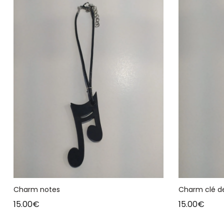
Charm notes
Charm clé de
15.00
€
15.00
€