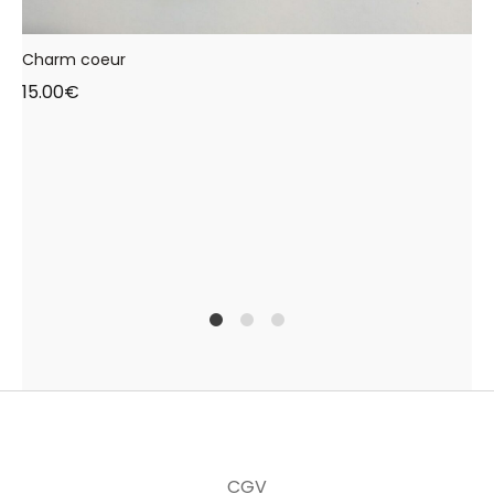
Charm coeur
15.00
€
1
2
4
CGV