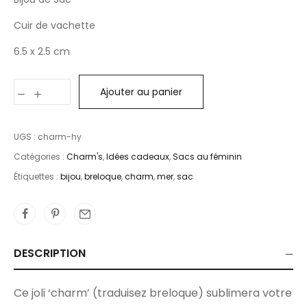
Cuir de vachette
6.5 x 2.5 cm
Ajouter au panier
UGS :
charm-hy
Catégories :
Charm's
,
Idées cadeaux
,
Sacs au féminin
Étiquettes :
bijou
,
breloque
,
charm
,
mer
,
sac
DESCRIPTION
Ce joli ‘charm’ (traduisez breloque) sublimera votre