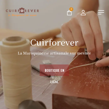
0
Cuirforever
La Maroquinerie artisanale sur mesure
BOUTIQUE EN
LIGNE