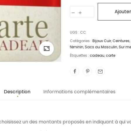
Ajouter
UGS :
CC
Catégories :
Bijoux Cuir
,
Ceintures
,
féminin
,
Sacs au Masculin
,
Sur me
Étiquettes :
cadeau
,
carte
Description
Informations complémentaires
s choisissez un des montants proposés en indiquant à qui vo