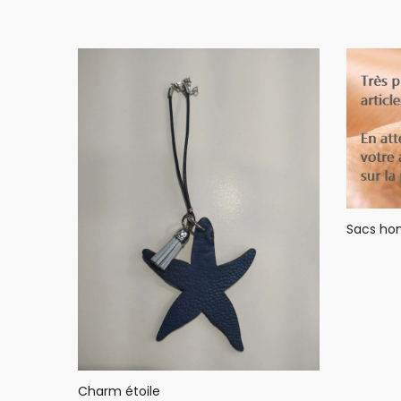
Sacs h
Charm étoile