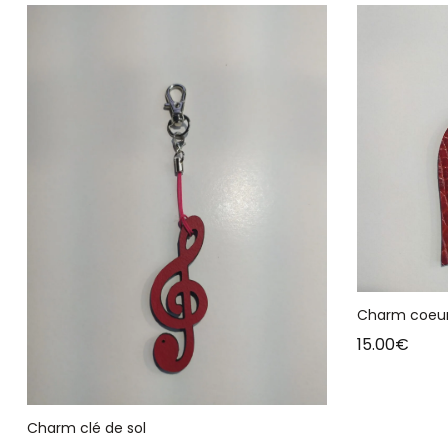
Charm coeu
15.00
€
Charm clé de sol