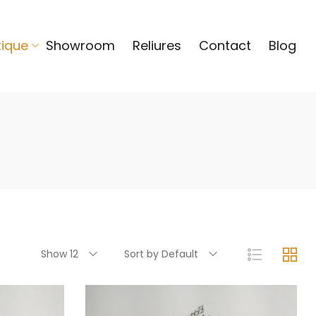
tique
Showroom
Reliures
Contact
Blog
Show 12
Sort by Default