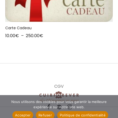
Carte Cadeau
10.00
€
–
250.00
€
CGV
Nous utilisons des cookies pour vous garantir la meilleure
expérience sur notre site web.
Accepter
Refuser
Politique de confidentialité
© 2020 CUIRFOREVER. ALL RIGHTS RESERVED.