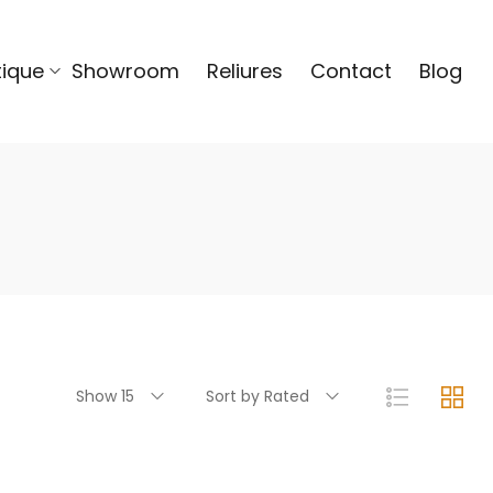
tique
Showroom
Reliures
Contact
Blog
Show 15
Sort by Rated